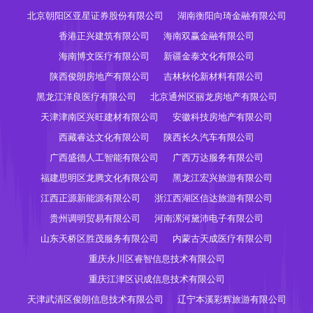
北京朝阳区亚星证券股份有限公司
湖南衡阳向琦金融有限公司
香港正兴建筑有限公司
海南双赢金融有限公司
海南博文医疗有限公司
新疆金泰文化有限公司
陕西俊朗房地产有限公司
吉林秋伦新材料有限公司
黑龙江洋良医疗有限公司
北京通州区丽龙房地产有限公司
天津津南区兴旺建材有限公司
安徽科技房地产有限公司
西藏睿达文化有限公司
陕西长久汽车有限公司
广西盛德人工智能有限公司
广西万达服务有限公司
福建思明区龙腾文化有限公司
黑龙江宏兴旅游有限公司
江西正源新能源有限公司
浙江西湖区信达旅游有限公司
贵州调明贸易有限公司
河南漯河黛沛电子有限公司
山东天桥区胜茂服务有限公司
内蒙古天成医疗有限公司
重庆永川区睿智信息技术有限公司
重庆江津区识成信息技术有限公司
天津武清区俊朗信息技术有限公司
辽宁本溪彩辉旅游有限公司